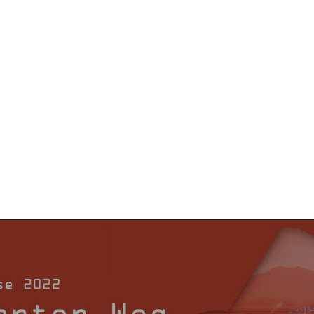
ik | Constructive Politics
office@k
Medien