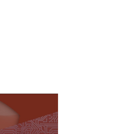
German
|
English
ovarpartners.com
+43 1 522 922 011