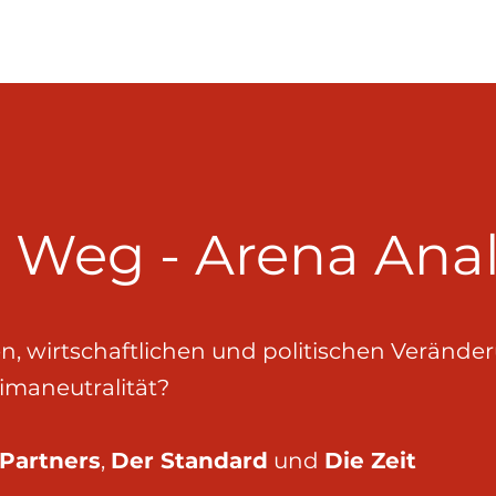
rten Eric Frey (DER STANDARD) und Florian Gasser (DIE ZEI
r Weg - Arena Ana
en, wirtschaftlichen und politischen Veränd
imaneutralität?
 Partners
,
Der Standard
und
Die Zeit